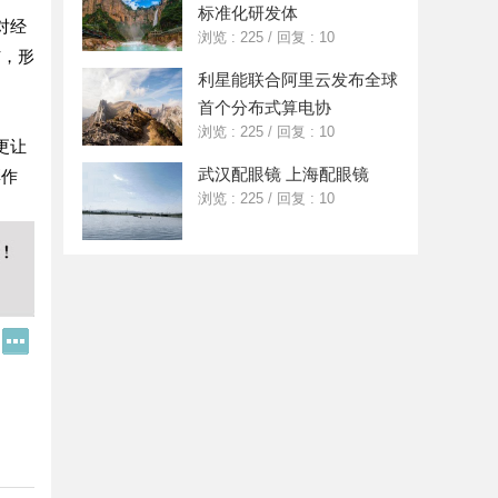
标准化研发体
对经
浏览 : 225
/
回复 : 10
与，形
利星能联合阿里云发布全球
首个分布式算电协
浏览 : 225
/
回复 : 10
更让
武汉配眼镜 上海配眼镜
彩作
浏览 : 225
/
回复 : 10
Q
更
Q
多
好
分
友
享