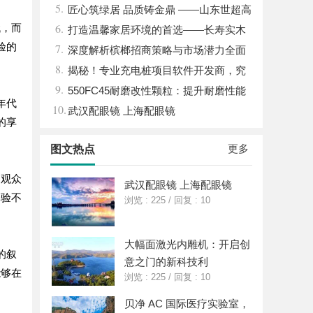
5.
钱，ai却天天给他免费派单？
匠心筑绿居 品质铸金鼎 ——山东世超高
6.
代，而
分子材料有限公司董事长陈世超
打造温馨家居环境的首选——长寿实木
验的
7.
门详解
深度解析槟榔招商策略与市场潜力全面
8.
指南
揭秘！专业充电桩项目软件开发商，究
9.
竟藏着哪些行业秘诀？
550FC45耐磨改性颗粒：提升耐磨性能
年代
10.
武汉配眼镜 上海配眼镜
的享
更多
图文热点
当观众
武汉配眼镜 上海配眼镜
体验不
浏览 : 225
/
回复 : 10
大幅面激光内雕机：开启创
的叙
意之门的新科技利
能够在
浏览 : 225
/
回复 : 10
贝净 AC 国际医疗实验室，