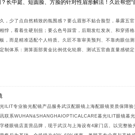
？长中庭、短圆脸、方脸的针对性眉形解法！久匠帮您"
久，少了点自然精致的氛围感？要么眉形不贴合脸型，暴露五官
相悖，看着生硬别扭；要么色号踩雷，后期发红发灰、和穿搭格
板，而是精准适配个人特质。久匠不靠审美预判、不靠肉眼估测
定制体系：测算面部黄金比例优化轮廓、测试五官曲直量感锁定
镜
光ILIT专业验光配镜产品服务武汉配眼镜上海配眼镜资质保障验
WUHAN&SHANGHAIOPTICALCARE暮光ILIT眼镜暮光I
字楼眼镜店直营品牌，现于武汉与上海设有4家门店。以完整验