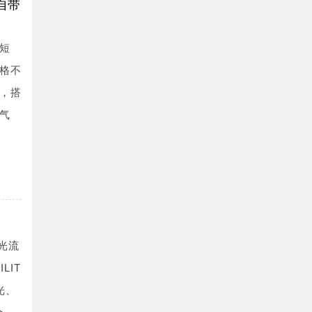
自带
短
格不
，搭
气
光流
LIT
光、