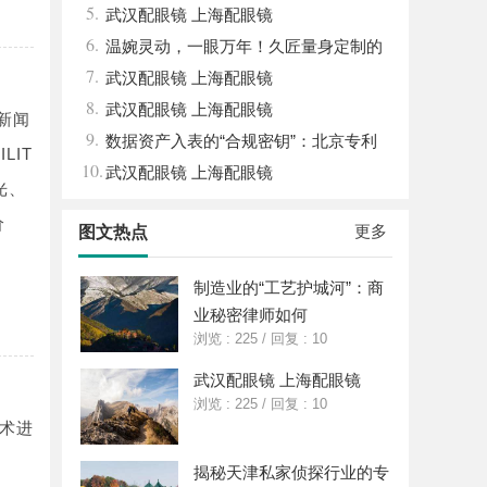
5.
回津液
在线宝库
武汉配眼镜 上海配眼镜
6.
温婉灵动，一眼万年！久匠量身定制的
7.
眉眼唇，才是你整张脸的点睛之笔！淡颜系
武汉配眼镜 上海配眼镜
8.
女生的气质加分项
武汉配眼镜 上海配眼镜
新闻
9.
数据资产入表的“合规密钥”：北京专利
LIT
10.
律师如何为数据知识产权登记扫清障碍
武汉配眼镜 上海配眼镜
光、
价
更多
图文热点
制造业的“工艺护城河”：商
业秘密律师如何
浏览 : 225
/
回复 : 10
武汉配眼镜 上海配眼镜
浏览 : 225
/
回复 : 10
术进
揭秘天津私家侦探行业的专