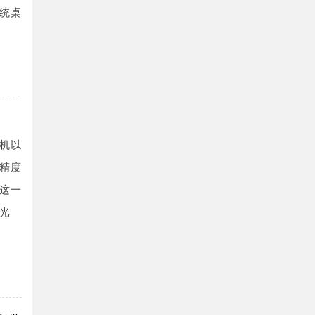
统桌
机以
精度
这一
光