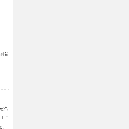
价
创新
光流
LIT
光、