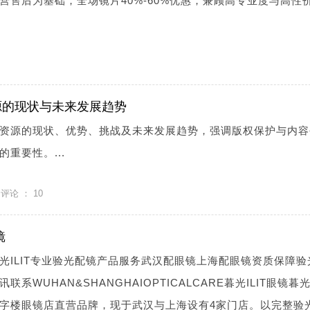
营售后为基础，全场镜片40%-60%优惠，兼顾高专业度与高性
源的现状与未来发展趋势
资源的现状、优势、挑战及未来发展趋势，强调版权保护与内容
重要性。...
评论 ：
10
镜
光ILIT专业验光配镜产品服务武汉配眼镜上海配眼镜资质保障验
WUHAN&SHANGHAIOPTICALCARE暮光ILIT眼镜暮光I
字楼眼镜店直营品牌，现于武汉与上海设有4家门店。以完整验