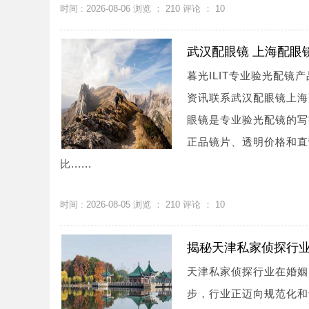
时间 : 2026-08-06 浏览 ：
210
评论 ：
10
武汉配眼镜 上海配眼
暮光ILIT专业验光配
资讯联系武汉配眼镜上海配眼镜
眼镜是专业验光配镜的写
正品镜片、透明价格和直
比......
时间 : 2026-08-05 浏览 ：
210
评论 ：
10
揭秘天津私家侦探行
天津私家侦探行业在婚姻
步，行业正迈向规范化和专