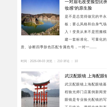
一对眉毛改变脸型比例
妆感"的原生脸
是不是总觉得做完的半永
板；要么风格和自身气场
入！变美从来不是照搬模
建一套标准化、可量化的
质、诊断四季肤色匹配专属色号，一对一......
时间 : 2026-08-03 浏览 ：
210
评论 ：
10
武汉配眼镜 上海配眼
武汉配眼镜上海配眼镜暮
程验光师门店案例新闻资讯联系
眼镜是专业验光配镜的写