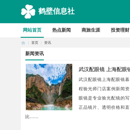
鹤壁信息社
网站首页
热点新闻
商旅生涯
投资理财
首页
资讯
新闻资讯
首
›
›
武汉配眼镜 上海配眼
武汉配眼镜上海配眼镜暮
程验光师门店案例新闻资讯联系
眼镜是专业验光配镜的写
正品镜片、透明价格和直
比......
页