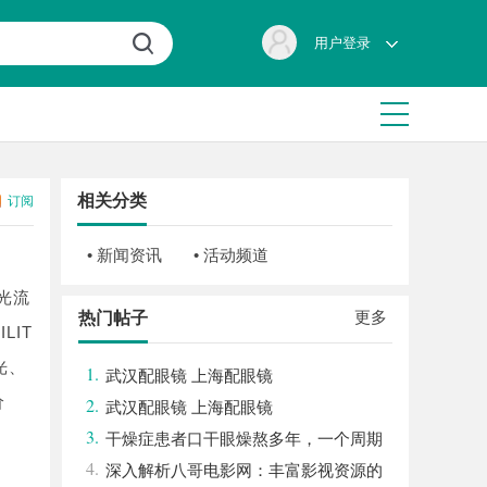
用户登录
相关分类
订阅
• 新闻资讯
• 活动频道
光流
更多
热门帖子
LIT
光、
1.
武汉配眼镜 上海配眼镜
价
2.
武汉配眼镜 上海配眼镜
3.
干燥症患者口干眼燥熬多年，一个周期
4.
缓过来？老中医：一张辨证方对症，身体找
深入解析八哥电影网：丰富影视资源的